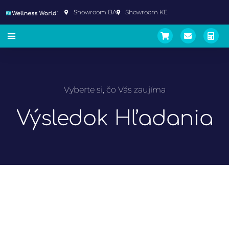
Showroom BA
Showroom KE
Vyberte si, čo Vás zaujíma
Výsledok Hľadania