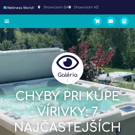
Showroom BA
Showroom KE
Galéria
↓
CHYBY PRI KÚPE
VÍRIVKY: 7
NAJČASTEJŠÍCH