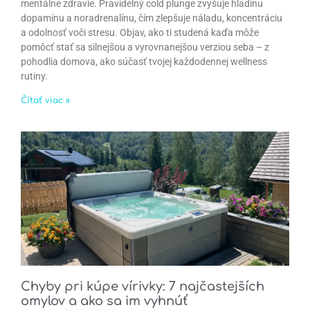
mentálne zdravie. Pravidelný cold plunge zvyšuje hladinu
dopamínu a noradrenalínu, čím zlepšuje náladu, koncentráciu
a odolnosť voči stresu. Objav, ako ti studená kaďa môže
pomôcť stať sa silnejšou a vyrovnanejšou verziou seba – z
pohodlia domova, ako súčasť tvojej každodennej wellness
rutiny.
Čítať viac »
Chyby pri kúpe vírivky: 7 najčastejších
omylov a ako sa im vyhnúť