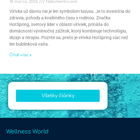
18 marca, 2026
Nekomentované
Vírivka už dávno nie je len symbolom luxusu. Je to investícia do
zdravia, pohody a kvalitného času s rodinou. Značka
HotSpring, svetový líder v oblasti víriviek, prináša do
domácností výnimočný zážitok, ktorý kombinuje technológiu,
dizajn a terapiu. Pozrite sa, prečo je vírivka HotSpring viac než
len bublinková vaňa.
Čítať viac »
Všetky články
Wellness World