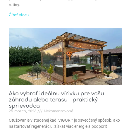
rutiny.
Čítať viac »
Ako vybrať ideálnu vírivku pre vašu
záhradu alebo terasu – praktický
sprievodca
25 marca, 2026
Nekomentované
Otužovanie v studenej kadi VIGOR™ je osvedčený spôsob, ako
naštartovať regeneráciu, získať viac energie a podporiť