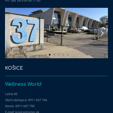
Po - pia: od 9:00 do 17:00
KOŠICE
Stará Vajnorská
Wellness World
Letná 40
Obch.zástupca: 0911 657 766
Servis: 0911 657 790​
E-mail: kosice@smis.sk