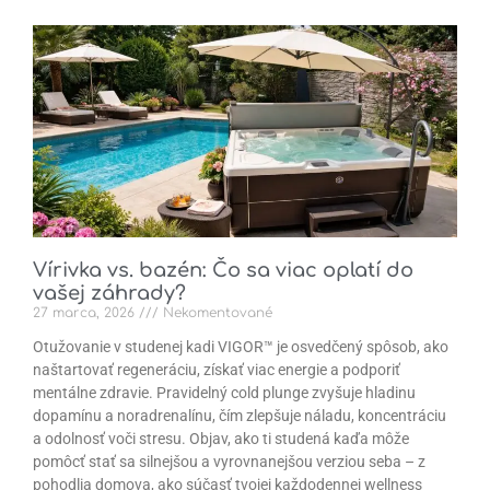
Vírivka vs. bazén: Čo sa viac oplatí do
vašej záhrady?
27 marca, 2026
Nekomentované
Otužovanie v studenej kadi VIGOR™ je osvedčený spôsob, ako
naštartovať regeneráciu, získať viac energie a podporiť
mentálne zdravie. Pravidelný cold plunge zvyšuje hladinu
dopamínu a noradrenalínu, čím zlepšuje náladu, koncentráciu
a odolnosť voči stresu. Objav, ako ti studená kaďa môže
pomôcť stať sa silnejšou a vyrovnanejšou verziou seba – z
pohodlia domova, ako súčasť tvojej každodennej wellness