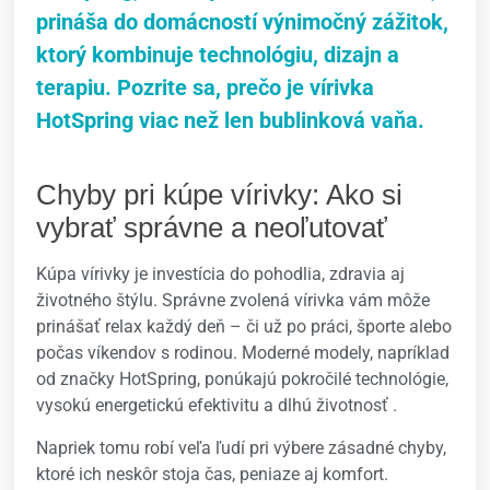
prináša do domácností výnimočný zážitok,
ktorý kombinuje technológiu, dizajn a
terapiu. Pozrite sa, prečo je vírivka
HotSpring viac než len bublinková vaňa.
Chyby pri kúpe vírivky: Ako si
vybrať správne a neoľutovať
Kúpa vírivky je investícia do pohodlia, zdravia aj
životného štýlu. Správne zvolená vírivka vám môže
prinášať relax každý deň – či už po práci, športe alebo
počas víkendov s rodinou. Moderné modely, napríklad
od značky
HotSpring
, ponúkajú pokročilé technológie,
vysokú energetickú efektivitu a dlhú životnosť .
Napriek tomu robí veľa ľudí pri výbere zásadné chyby,
ktoré ich neskôr stoja čas, peniaze aj komfort.