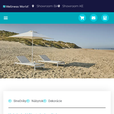
Showroom BA
Showroom KE
Slnečníky
Nábytok
Dekorácie