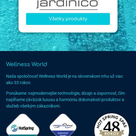
Všetky produkty
Wellness World
Naša spoločnosť Wellness World je na slovenskom trhu už viac
ako 33 rokov.
Ponúkame najmodernejšie technológie, dizajn a úspornosť, čím
napĺňame záväzok luxusu a harmóniu dokonalosti produktov a
služieb všetkým zákazníkom.