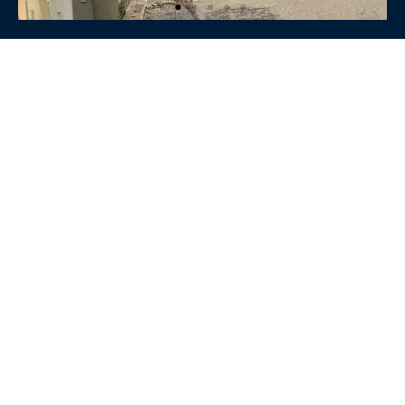
KOŠICE
Stará Vajnorská
Wellness World
Letná 40
Obch.zástupca: 0911 657 766
Servis: 0911 657 790​
E-mail: kosice@smis.sk
OTVÁRACIE HODINY:
Po - pia: od 9:00 do 16:00