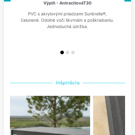
Výplň - AntracitováT30
PVC s akrylovými priadzami Sunbrella®,
čalunené. Odolné voči škvrnám a poškriabaniu.
Jednoduchá údržba.
Inšpirácia