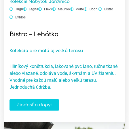
Kolekcie Nábytok Jardinico
Tugu
Legna
Flexx
Mauroo
Volte
Sogni
Bistro
Byblos
Bistro – Lehátko
Kolekcia pre malú aj veľkú terasu
Hliníkový konštrukcia, lakované pvc lano, ručne tkané
alebo viazané, odoláva vode, škvrnám a UV žiareniu.
Vhodné pre každú malú alebo veľkú terasu.
Jednoduchá údržba.
Žiadosť o dopyt