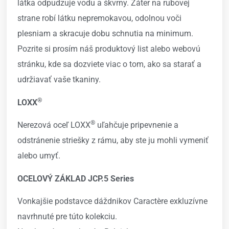
látka odpudzuje vodu a škvrny. Záter na rubovej
strane robí látku nepremokavou, odolnou voči
plesniam a skracuje dobu schnutia na minimum.
Pozrite si prosím náš produktový list alebo webovú
stránku, kde sa dozviete viac o tom, ako sa starať a
udržiavať vaše tkaniny.
®
LOXX
®
Nerezová oceľ LOXX
uľahčuje pripevnenie a
odstránenie striešky z rámu, aby ste ju mohli vymeniť
alebo umyť.
OCELOVÝ ZÁKLAD JCP.5 Series
Vonkajšie podstavce dáždnikov Caractère exkluzívne
navrhnuté pre túto kolekciu.