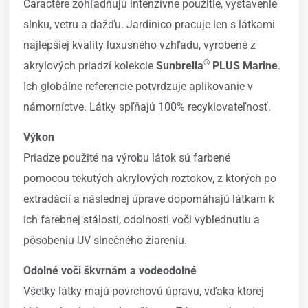
Caractère zohľadňujú intenzívne použitie, vystavenie
slnku, vetru a dažďu. Jardinico pracuje len s látkami
najlepšiej kvality luxusného vzhľadu, vyrobené z
®
akrylových priadzí kolekcie
Sunbrella
PLUS Marine
.
Ich globálne referencie potvrdzuje aplikovanie v
námorníctve. Látky spľňajú 100% recyklovateľnosť.
Výkon
Priadze použité na výrobu látok sú farbené
pomocou tekutých akrylových roztokov, z ktorých po
extradácií a následnej úprave dopomáhajú látkam k
ich farebnej stálosti, odolnosti voči vyblednutiu a
pôsobeniu UV slnečného žiareniu.
Odolné voči škvrnám a vodeodolné
Všetky látky majú povrchovú úpravu, vďaka ktorej