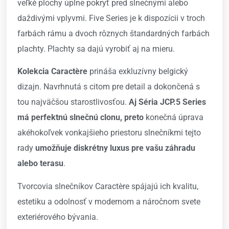
veľké plochy úplne pokryť pred slnečnými alebo
daždivými vplyvmi. Five Series je k dispozícii v troch
farbách rámu a dvoch rôznych štandardných farbách
plachty. Plachty sa dajú vyrobiť aj na mieru.
Kolekcia Caractère
prináša exkluzívny belgický
dizajn. Navrhnutá s citom pre detail a dokončená s
tou najväčšou starostlivosťou.
Aj Séria JCP.5 Series
má perfektnú slnečnú clonu, preto
konečná úprava
akéhokoľvek vonkajšieho priestoru slnečníkmi tejto
rady
umožňuje diskrétny luxus pre vašu záhradu
alebo terasu
.
Tvorcovia slnečníkov Caractère spájajú ich kvalitu,
estetiku a odolnosť v modernom a náročnom svete
exteriérového bývania.