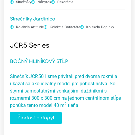
Slnečníky
Nábytok
Dekorácie
Slnečníky Jardinico
Kolekcia Attitude
Kolekcia Caractère
Kolekcia Doplnky
JCP.5 Series
BOČNÝ HLINÍKOVÝ STĹP
Slnečník JCP.501 sme privítali pred dvoma rokmi a
ukázal sa ako ideálny model pre pohostinstva. So
štyrmi samostatnými vonkajšími dáždnikmi s
rozmermi 300 x 300 cm na jednom centrálnom stĺpe
2
ponúka tento model 40 m
tieňa.
Žiadosť o dopyt