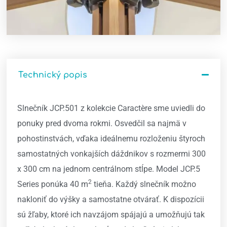
Technický popis
Slnečník JCP.501 z kolekcie Caractère sme uviedli do
ponuky pred dvoma rokmi. Osvedčil sa najmä v
pohostinstvách, vďaka ideálnemu rozloženiu štyroch
samostatných vonkajších dáždnikov s rozmermi 300
x 300 cm na jednom centrálnom stĺpe. Model JCP.5
2
Series ponúka 40 m
tieňa. Každý slnečník možno
nakloniť do výšky a samostatne otvárať. K dispozícii
sú žľaby, ktoré ich navzájom spájajú a umožňujú tak