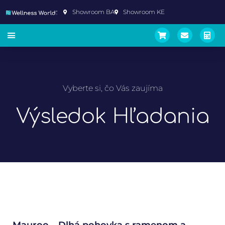
Showroom BA
Showroom KE
Vyberte si, čo Vás zaujíma
Výsledok Hľadania