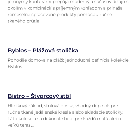
jemnýmy kontúrami prepája moderný a súčasný dizajn s
okolím v kombinácií s príjemným vzhľadom a prináša
remeselne spracované produkty pomocou ručne
tkaného prútia.
Byblos – Plážová stolička
Pohodlie domova na pláži: jednoduchá definícia kolekcie
Byblos.
Bistro – Štvorcový stôl
Hliníkový základ, stolová doska, vhodný doplnok pre
ručne tkané jedálenské kreslá alebo skladacie stoličky.
Táto kolekcia sa dokonale hodí pre každú malú alebo
veľkú terasu.