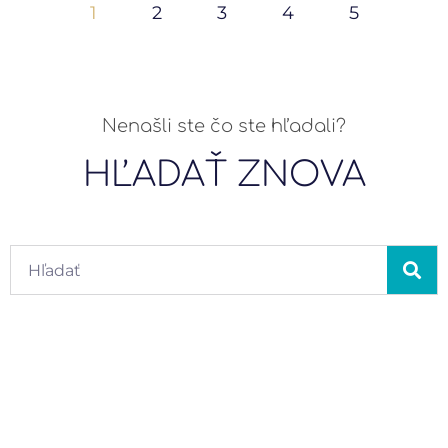
1
2
3
4
5
Nenašli ste čo ste hľadali?
HĽADAŤ ZNOVA