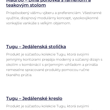
Mauroo – Dlhá pohovka s ramenom a
teakovým stolom
Prispôsobený vášmu výberu a preferenciám. Všestranné
využitie, dizajnový modulárny koncept, vysokovýkonné
vonkajšie vankúše s veľkým objemom.
Tugu – Jedálenská stolička
Produkt je súčasťou kolekcie Tugu, ktorá svojimi
jemnýmy kontúrami prepája moderný a súčasný dizajn s
okolím v kombinácií s príjemným vzhľadom a prináša
remeselne spracované produkty pomocou ručne
tkaného prútia.
Tugu – Jedálenské kreslo
Produkt je súčasťou kolekcie Tugu, ktorá svojimi