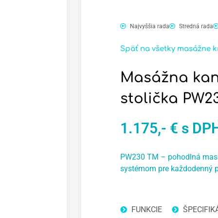
Najvyššia rada
Stredná rada
Späť na všetky masážne k
Masážna kan
stolička PW2
1.175,- € s DP
PW230 TM – pohodlná masáž
systémom pre každodenný p
FUNKCIE
ŠPECIFIK