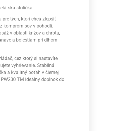
árska stolička
re tých, ktorí chcú zlepšiť
ez kompromisov v pohodlí.
áž v oblasti krížov a chrbta,
nave a bolestiam pri dlhom
ládač, cez ktorý si nastavíte
ujete vyhrievanie. Stabilná
ka a kvalitný poťah v čiernej
 z PW230 TM ideálny doplnok do