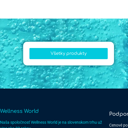
Všetky produkty
Wellness World
Podpo
Naša spoločnosť Wellness World je na slovenskom trhu už
Cenové po