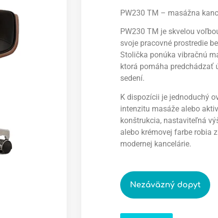
PW230 TM – masážna kancel
PW230 TM je skvelou voľbou p
svoje pracovné prostredie b
Stolička ponúka vibračnú mas
ktorá pomáha predchádzať ú
sedení.
K dispozícii je jednoduchý ov
intenzitu masáže alebo aktiv
konštrukcia, nastaviteľná výš
alebo krémovej farbe robia
modernej kancelárie.
Nezáväzný dopyt