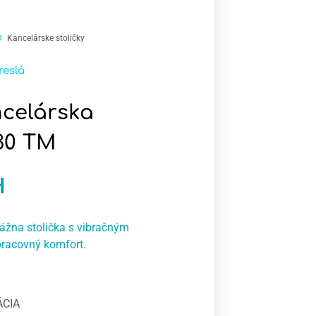
Kancelárske stoličky
reslá
celárska
30 TM
H
na stolička s vibračným
racovný komfort.
ÁCIA