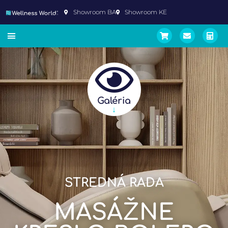
Showroom BA
Showroom KE
Galéria
↓
STREDNÁ RADA
MASÁŽNE