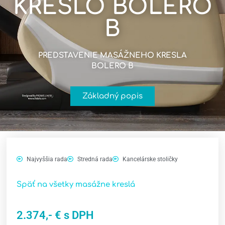
KRESLO BOLERO
B
PREDSTAVENIE MASÁŽNEHO KRESLA
BOLERO B
Základný popis
Najvyššia rada
Stredná rada
Kancelárske stoličky
Späť na všetky masážne kreslá
2.374,- € s DPH