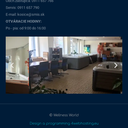
Obch.zástupca: 0911 657 766
Servis: 0911 657 790​
E-mail: kosice@smis.sk
OTVÁRACIE HODINY:
Po - pia: od 9:00 do 16:00
© Wellness World
Design a programming 4webhosting.eu