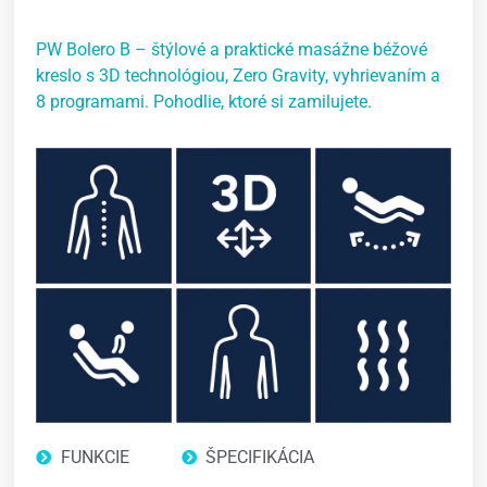
PW Bolero B – štýlové a praktické masážne béžové
kreslo s 3D technológiou, Zero Gravity, vyhrievaním a
8 programami. Pohodlie, ktoré si zamilujete.
FUNKCIE
ŠPECIFIKÁCIA