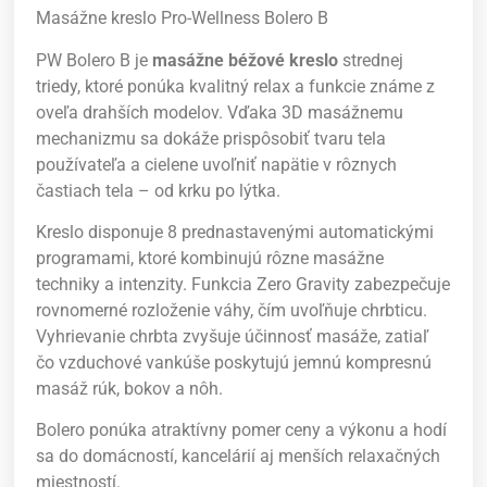
Masážne kreslo Pro-Wellness Bolero B
PW Bolero B je
masážne béžové kreslo
strednej
triedy, ktoré ponúka kvalitný relax a funkcie známe z
oveľa drahších modelov. Vďaka 3D masážnemu
mechanizmu sa dokáže prispôsobiť tvaru tela
používateľa a cielene uvoľniť napätie v rôznych
častiach tela – od krku po lýtka.
Kreslo disponuje 8 prednastavenými automatickými
programami, ktoré kombinujú rôzne masážne
techniky a intenzity. Funkcia Zero Gravity zabezpečuje
rovnomerné rozloženie váhy, čím uvoľňuje chrbticu.
Vyhrievanie chrbta zvyšuje účinnosť masáže, zatiaľ
čo vzduchové vankúše poskytujú jemnú kompresnú
masáž rúk, bokov a nôh.
Bolero ponúka atraktívny pomer ceny a výkonu a hodí
sa do domácností, kancelárií aj menších relaxačných
miestností.