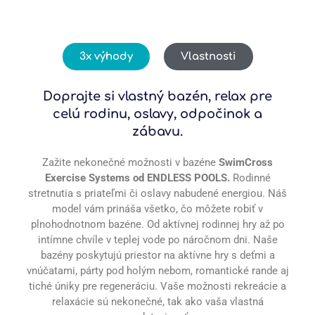
3x výhody
Vlastnosti
Doprajte si vlastný bazén, relax pre
celú rodinu, oslavy, odpočinok a
zábavu.
Zažite nekonečné možnosti v bazéne
SwimCross
Exercise Systems od ENDLESS POOLS.
Rodinné
stretnutia s priateľmi či oslavy nabudené energiou. Náš
model vám prináša všetko, čo môžete robiť v
plnohodnotnom bazéne. Od aktívnej rodinnej hry až po
intímne chvíle v teplej vode po náročnom dni. Naše
bazény poskytujú priestor na aktívne hry s deťmi a
vnúčatami, párty pod holým nebom, romantické rande aj
tiché úniky pre regeneráciu. Vaše možnosti rekreácie a
relaxácie sú nekonečné, tak ako vaša vlastná