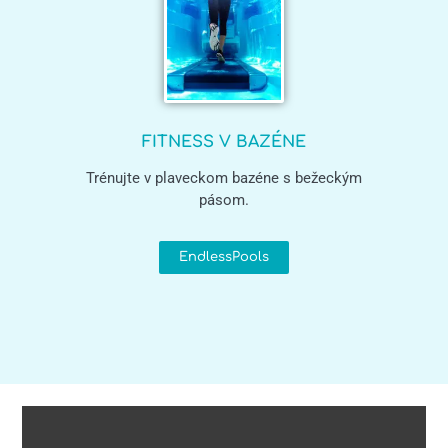
FITNESS V BAZÉNE
Trénujte v plaveckom bazéne s bežeckým
pásom.
EndlessPools