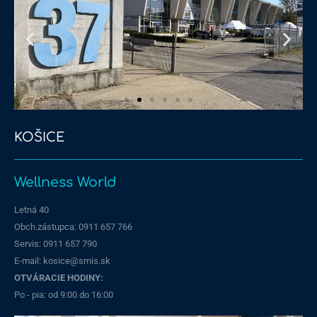
KOŠICE
Stará Vajnorská
Wellness World
Letná 40
Obch.zástupca: 0911 657 766
Servis: 0911 657 790​
E-mail: kosice@smis.sk
OTVÁRACIE HODINY:
Po - pia: od 9:00 do 16:00