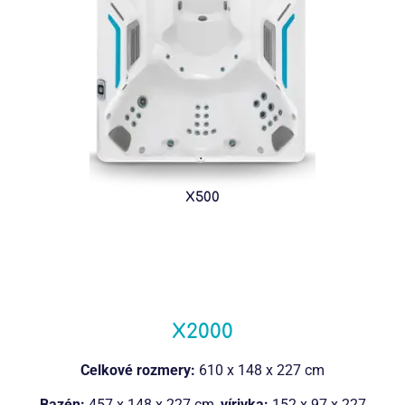
X500
X2000
Celkové rozmery:
610 x 148 x 227 cm
Bazén:
457 x 148 x 227 cm,
vírivka:
152 x 97 x 227